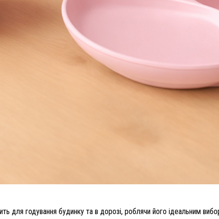
ить для годування будинку та в дорозі, роблячи його ідеальним вибо