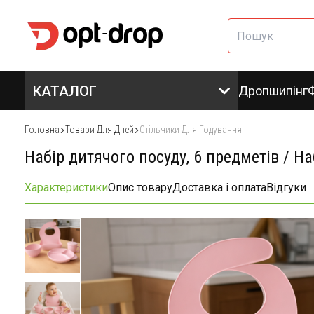
КАТАЛОГ
Дропшипінг
Головна
Товари Для Дітей
Стільчики Для Годування
Набір дитячого посуду, 6 предметів / Н
Характеристики
Опис товару
Доставка і оплата
Відгуки