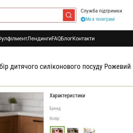
Служба підтримки
Ми в телеграмі
Фулфілмент
Лендинги
FAQ
Блог
Контакти
абір дитячого силіконового посуду Рожевий
Характеристики
Бренд
Колір: