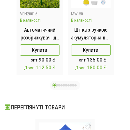
VEN20015
MW-50
540
В наявності
В наявності
Відс
бука
Автоматичний
Щітка з ручкою
Со
M&T
розбризкувач, що
акумуляторна для
дний
обертається, з
миття посуду з
Купити
Купити
шипом 360
насадками
90.00 ₴
135.00 ₴
опт
опт
д
градусів /
губками W-50
112.50 ₴
180.00 ₴
Дроп
Дроп
ний
Зрошувач для
газону / Кругова
поливалка для
саду
ПЕРЕГЛЯНУТІ ТОВАРИ