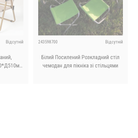
Відсутній
243598700
Відсутній
аний,
Білий Посилений Розкладний стіл
00*Д510мм
чемодан для пікніка зі стільцями