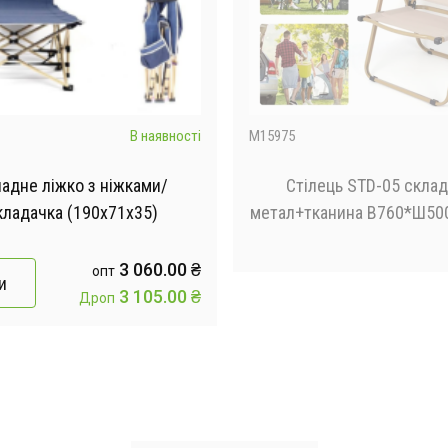
В наявності
M15975
адне ліжко з ніжками/
Стілець STD-05 склад
кладачка (190х71х35)
метал+тканина В760*Ш5
бежевий
3 060.00 ₴
опт
и
3 105.00 ₴
Дроп