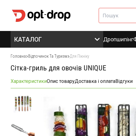
КАТАЛОГ
Дропшипінг
Головна
Відпочинок Та Туризм
Для Пікніку
Сітка-гриль для овочів UNIQUE
Характеристики
Опис товару
Доставка і оплата
Відгуки