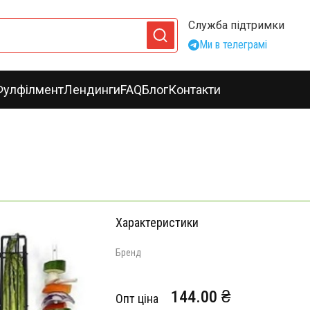
Служба підтримки
Ми в телеграмі
Фулфілмент
Лендинги
FAQ
Блог
Контакти
Характеристики
Бренд
144.00 ₴
Опт ціна