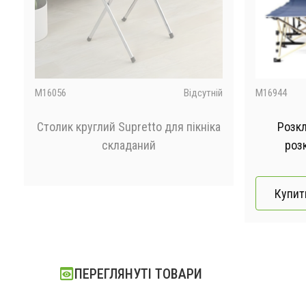
і
M16056
Відсутній
M16944
Столик круглий Supretto для пікніка
Розкл
складаний
роз
₴
Купит
₴
ПЕРЕГЛЯНУТІ ТОВАРИ