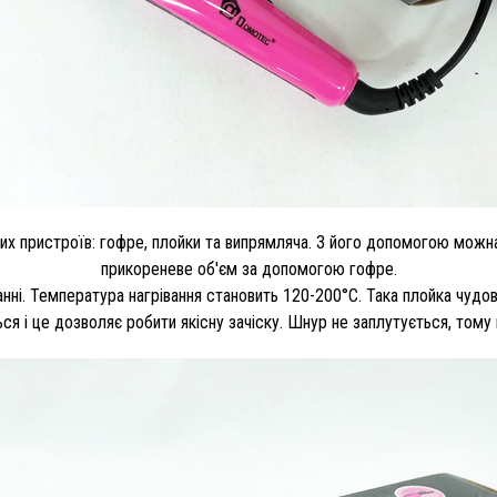
х пристроїв: гофре, плойки та випрямляча. З його допомогою можна
прикореневе об'єм за допомогою гофре.
нні. Температура нагрівання становить 120-200°С. Така плойка чудово
ься і це дозволяє робити якісну зачіску. Шнур не заплутується, тому