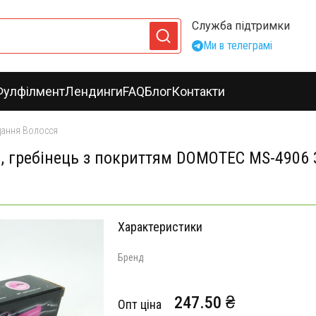
Служба підтримки
Ми в телеграмі
Фулфілмент
Лендинги
FAQ
Блог
Контакти
дання Волосся
, гребінець з покриттям DOMOTEC MS-4906 
Характеристики
Бренд
247.50 ₴
Опт ціна