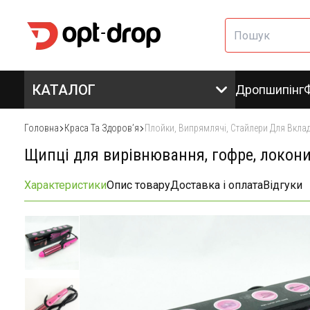
КАТАЛОГ
Дропшипінг
Головна
Краса Та Здоровʼя
Плойки, Випрямлячі, Стайлери Для Вкла
Щипці для вирівнювання, гофре, локони
Характеристики
Опис товару
Доставка і оплата
Відгуки