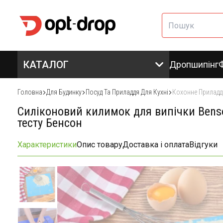
КАТАЛОГ
Дропшипінг
Головна
Для Будинку
Посуд Та Приладдя Для Кухні
Кохонне Приладд
Силіконовий килимок для випічки Bens
тесту Бенсон
Характеристики
Опис товару
Доставка і оплата
Відгуки