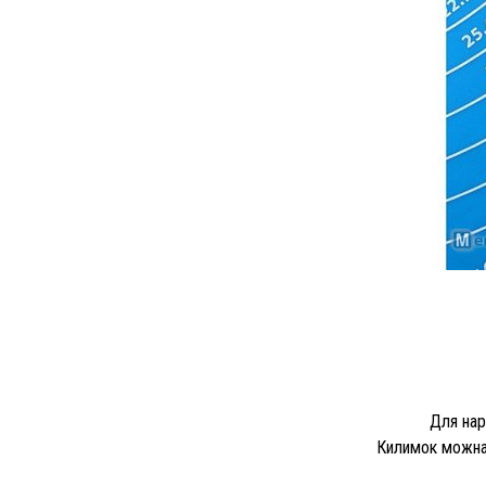
Для нар
Килимок можна 