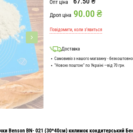
67.50 ₴
Опт ціна
90.00 ₴
Дроп ціна
Повідомити, коли з’явиться
Доставка
Самовивіз з нашого магазину - безкоштовно
"Новою поштою" по Україні —від 70 грн.
чки Benson BN- 021 (30*40см) килимок кондитерський Бен