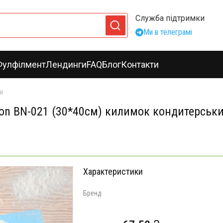
Служба підтримки
Ми в телеграмі
Фулфілмент
Лендинги
FAQ
Блог
Контакти
я
on BN-021 (30*40см) килимок кондитерськи
Характеристики
Бренд