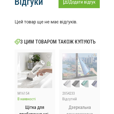
Відгуки
Додати відгук
Цей товар ще не має відгуків.
З ЦИМ ТОВАРОМ ТАКОЖ КУПУЮТЬ
M16154
2054233
MA-
В наявності
Відсутній
Відс
зі з
Щітка для
Дзеркальна
На