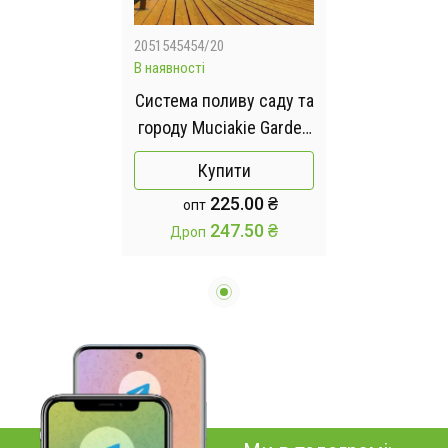
2051545454/20
В наявності
Система поливу саду та
городу Muciakie Garden
20 м, садова насадка
Купити
для поливу для газону
225.00 ₴
опт
Туман
247.50 ₴
Дроп