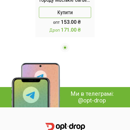
садова насадка для
Купити
поливу для газону
153.00 ₴
опт
Туман 10 м
171.00 ₴
Дроп
Ми в телеграмі:
@opt-drop