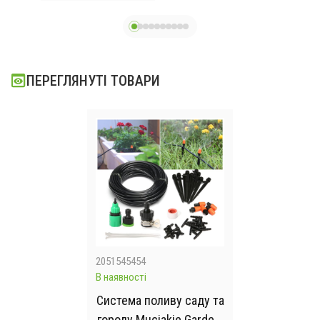
ний
ПЕРЕГЛЯНУТІ ТОВАРИ
2051545454
В наявності
Система поливу саду та
городу Muciakie Garden,