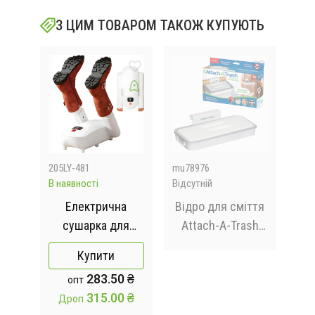
З ЦИМ ТОВАРОМ ТАКОЖ КУПУЮТЬ
205LY-481
mu78976
205
В наявності
Відсутній
В на
Електрична
Відро для сміття
У
ий
сушарка для
Attach-A-Trash
на
rd
взуття SHOE
навісний тримач
з 
Купити
 на
DRYER LY-481, 4
мішка для сміття
 ₴
283.50 ₴
опт
олет
режими роботи,
 ₴
315.00 ₴
Дроп
Д
чем
300 вт