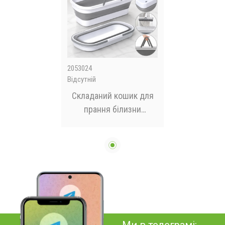
2053024
Відсутній
Складаний кошик для
прання білизни
портативний
пластиковий раковин,
що миється LY-630