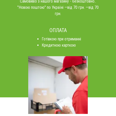
Самовивіз з нашого магазину - безкоштовно..
"Новою поштою" по Україні —від 70 грн. —від 70
грн.
ОПЛАТА
Готівкою при отриманні
Кредитною карткою