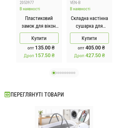
2053977
VEN-B
PR-2
В наявності
В наявності
Відс
 з
Пластиковий
Складна настінна
А
замок для вікон,
сушарка для
від
фіксація, стопор
білизни з петлями
Купити
Купити
я
безпеки для
91см (24)
 ₴
135.00 ₴
405.00 ₴
опт
опт
дітей, AND 1-42
 ₴
157.50 ₴
427.50 ₴
Дроп
Дроп
д
Сен
T
ав
ПЕРЕГЛЯНУТІ ТОВАРИ