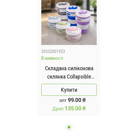
20552001923
В наявності
Складана силіконова
склянка Collapsible
Coffee Cup з кришкою
Купити
350 мл
99.00 ₴
опт
135.00 ₴
Дроп