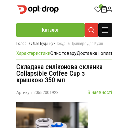
0
Каталог
Головна
Для Будинку
Посуд Та Приладдя Для Кухні
Характеристики
Опис товару
Доставка і оплата
Відгу
Складана силіконова склянка
Collapsible Coffee Cup з
кришкою 350 мл
В наявності
Артикул: 20552001923