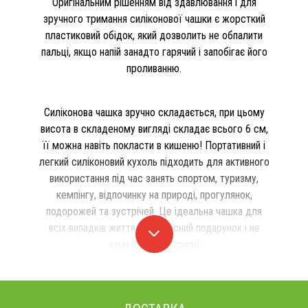
Оригінальним рішенням від здавлювання і для
зручного тримання силіконової чашки є жорсткий
пластиковий обідок, який дозволить не обпалити
пальці, якщо напій занадто гарячий і запобігає його
проливанню.
Силіконова чашка зручно складається, при цьому
висота в складеному вигляді складає всього 6 см,
її можна навіть покласти в кишеню! Портативний і
легкий силіконовий кухоль підходить для активного
використання під час занять спортом, туризму,
кемпінгу, відпочинку на природі, прогулянок,
подорожей та зустрічей. Це ідеальна чашка для
всіх випадків життя. Прекрасний подарунок і не
замінна річ у дорозі!