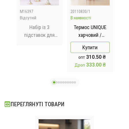
M16397
20110830/1
AS2
Відсутній
В наявності
В на
ий
Набір із 3
Термос UNIQUE
ток
підставок для
харчовий /
ння
десертів із
Термос
Veg
Купити
кристалами
металевий з
 ₴
310.50 ₴
опт
ver
16412-4 Золото
кришкою 0,6л
 ₴
333.00 ₴
Дроп
Д
Десертні
підставки з
дзеркалом
ПЕРЕГЛЯНУТІ ТОВАРИ