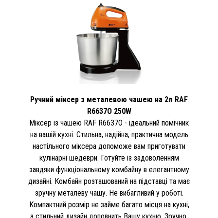
Ручний міксер з металевою чашею на 2л RAF
R6637O 250W
Міксер із чашею RAF R6637O - ідеальний помічник
на вашій кухні. Стильна, надійна, практична модель
настільного міксера допоможе вам приготувати
кулінарні шедеври. Готуйте із задоволенням
завдяки функціональному комбайну в елегантному
дизайні. Комбайн розташований на підставці та має
зручну металеву чашу. Не вибагливий у роботі.
Компактний розмір не займе багато місця на кухні,
а стильний дизайн доповнить Вашу кухню. Зручно,