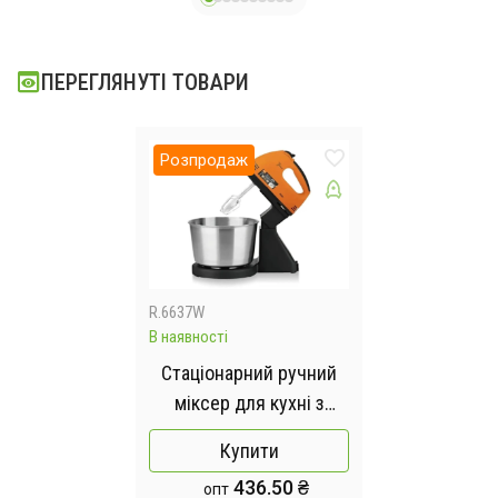
ПЕРЕГЛЯНУТІ ТОВАРИ
Розпродаж
R.6637W
В наявності
Стаціонарний ручний
міксер для кухні з
металевою чашею RAF
Купити
R6637 2 л 250W
436.50 ₴
опт