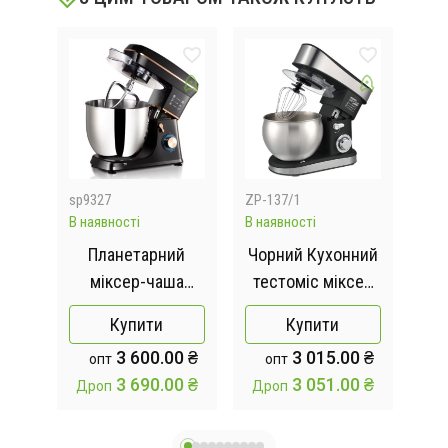
sp9327
ZP-137/1
240
В наявності
В наявності
Відс
й
Планетарний
Чорний Кухонний
ий
міксер-чаша
тестоміс міксер
с
шка
Настільний
4в1 3500 Вт на 6
So
Купити
Купити
міксер "DOMOTEC
літрів Zepline з
чаш
 ₴
3 600.00 ₴
3 015.00 ₴
опт
опт
" R-6673 1800W
нержавіючої сталі
 ₴
3 690.00 ₴
3 051.00 ₴
Дроп
Дроп
12L 3in1
ZP-137