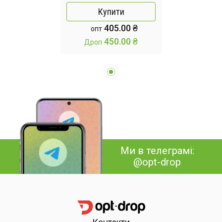
мультяшний
Купити
автомобільний ящик
405.00 ₴
опт
для серветок
450.00 ₴
Дроп
Ми в телеграмі:
@opt-drop