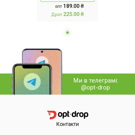
189.00 ₴
опт
Штора у ванну та
225.00 ₴
Дроп
душову однотонна
Ми в телеграмі:
@opt-drop
Контакти