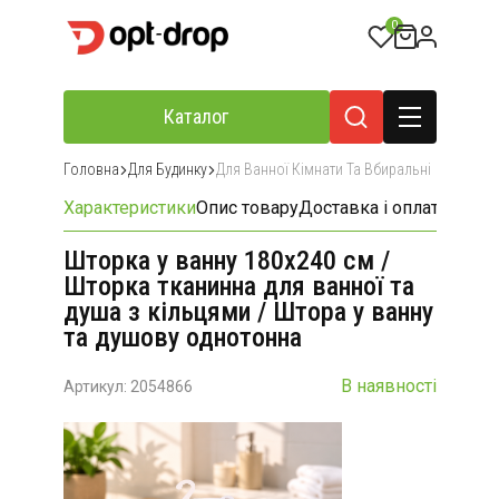
0
Каталог
Головна
Для Будинку
Для Ванної Кімнати Та Вбиральні
Характеристики
Опис товару
Доставка і оплата
Відгу
Шторка у ванну 180х240 см /
Шторка тканинна для ванної та
душа з кільцями / Штора у ванну
та душову однотонна
В наявності
Артикул: 2054866