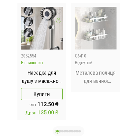
2052554
G6410
Mel
В наявності
Відсутній
Відс
а
Насадка для
Металева полиця
ця
душу з масажною
для ванної
біл
ї
головкою та
самоклеюча
Купити
фільтром 4
Bathroom shelf до
112.50 ₴
опт
режими 360°
10 кг GREY
135.00 ₴
Дроп