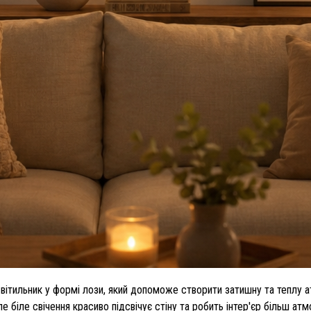
вітильник у формі лози, який допоможе створити затишну та теплу атмо
ле біле свічення красиво підсвічує стіну та робить інтер'єр більш ат