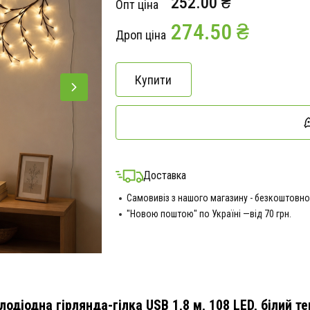
252.00 ₴
Опт ціна
274.50 ₴
Дроп ціна
Купити
Доставка
Самовивіз з нашого магазину - безкоштовно
"Новою поштою" по Україні —від 70 грн.
лодіодна гірлянда-гілка USB 1,8 м, 108 LED, білий т