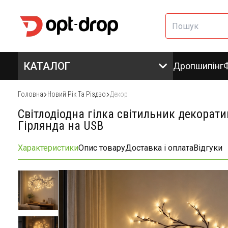
КАТАЛОГ
Дропшипінг
Головна
Новий Рік Та Різдво
Декор
Світлодіодна гілка світильник декорати
Гірлянда на USB
Характеристики
Опис товару
Доставка і оплата
Відгуки