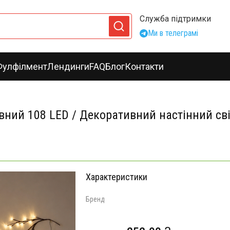
Служба підтримки
Ми в телеграмі
Фулфілмент
Лендинги
FAQ
Блог
Контакти
вний 108 LED / Декоративний настінний сві
Характеристики
Бренд