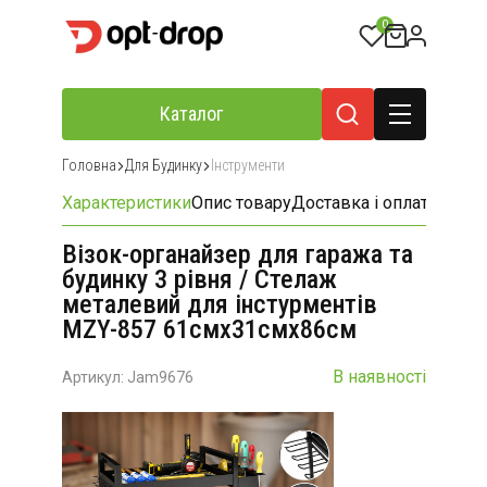
0
Каталог
Головна
Для Будинку
Інструменти
Характеристики
Опис товару
Доставка і оплата
Відгу
Візок-органайзер для гаража та
будинку 3 рівня / Стелаж
металевий для інстурментів
MZY-857 61смх31смх86см
В наявності
Артикул: Jam9676