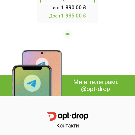
металевий для
1 890.00 ₴
опт
інстурментів MZY-857
1 935.00 ₴
Дроп
61смх31смх86см
Ми в телеграмі:
@opt-drop
Контакти