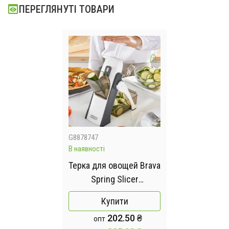
ПЕРЕГЛЯНУТІ ТОВАРИ
G8878747
В наявності
Терка для овощей Brava
Spring Slicer
Ресторанное качество
Купити
нарезки овощей на
202.50 ₴
опт
вашей кухне