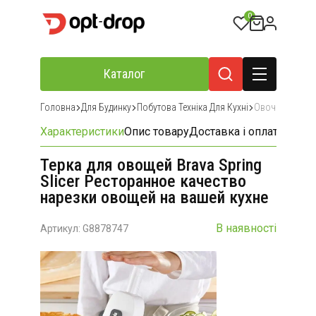
0
Каталог
Головна
Для Будинку
Побутова Техніка Для Кухні
Овочерізки, П
Характеристики
Опис товару
Доставка і оплата
Відгу
Терка для овощей Brava Spring
Slicer Ресторанное качество
нарезки овощей на вашей кухне
В наявності
Артикул: G8878747