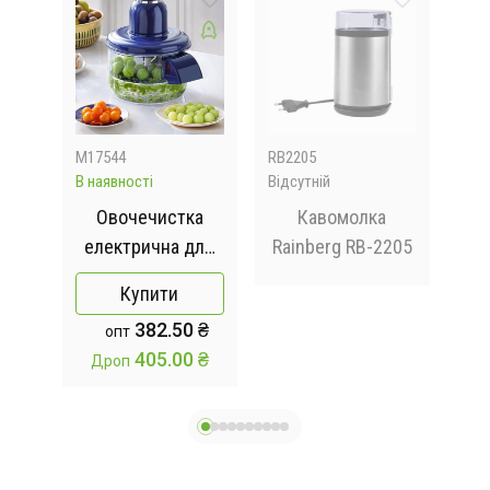
M17544
RB2205
M70
В наявності
Відсутній
Відс
lti
Овочечистка
Кавомолка
льті
електрична для
Rainberg RB-2205
 в 1
чищення фруктів
мет
Купити
на
та овочів
C
382.50 ₴
опт
20х20х23 см
405.00 ₴
Дроп