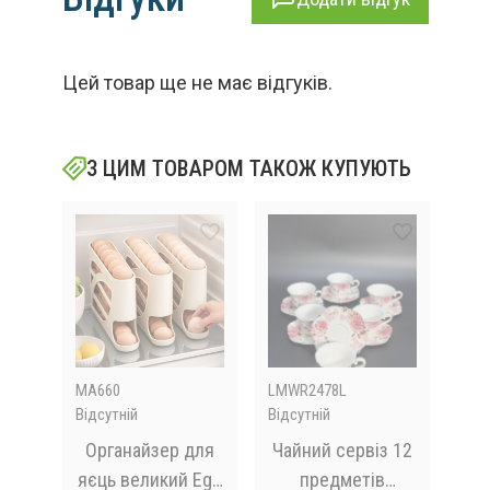
Цей товар ще не має відгуків.
З ЦИМ ТОВАРОМ ТАКОЖ КУПУЮТЬ
MA660
LMWR2478L
M16
Відсутній
Відсутній
Відс
них
Органайзер для
Чайний сервіз 12
яєць великий Egg
предметів