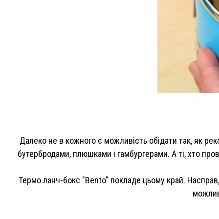
Далеко не в кожного є можливість обідати так, як ре
бутербродами, плюшками і гамбургерами. А ті, хто про
Термо ланч-бокс "Bento" покладе цьому край. Насправд
можливі