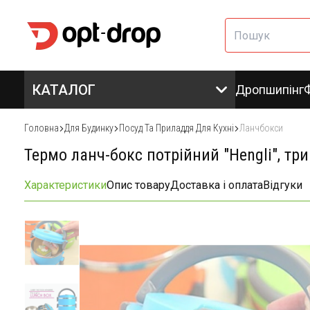
КАТАЛОГ
Дропшипінг
Головна
Для Будинку
Посуд Та Приладдя Для Кухні
Ланчбокси
Термо ланч-бокс потрійний "Hengli", т
Характеристики
Опис товару
Доставка і оплата
Відгуки