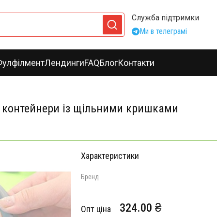
Служба підтримки
Ми в телеграмі
Фулфілмент
Лендинги
FAQ
Блог
Контакти
ри контейнери із щільними кришками
Характеристики
Бренд
324.00 ₴
Опт ціна