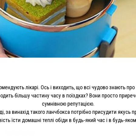
комендують лікарі. Ось і виходить, що всі чудово знають пр
водить більшу частину часу в поїздках? Вони просто прирече
сумнівною репутацією.
і, за винахід такого ланчбокса потрібно присудити якусь 
сть їсти домашні теплі обіди в будь-який час і в будь-яком