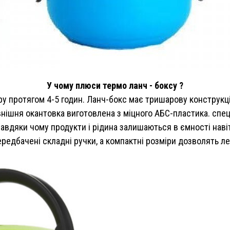
У чому плюси термо ланч - боксу ?
ру протягом 4-5 годин. Ланч-бокс має тришарову конструкці
внішня окантовка виготовлена з міцного АБС-пластика. спец
завдяки чому продукти і рідина залишаються в ємності навіт
едбачені складні ручки, а компактні розміри дозволять ле