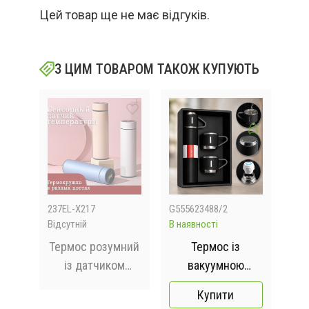
Цей товар ще не має відгуків.
З ЦИМ ТОВАРОМ ТАКОЖ КУПУЮТЬ
237EL-X217
G555623488/2
UN1
Відсутній
В наявності
В на
а
Термос розумний
Термос із
Те
8L
із датчиком
вакуумною
UN
температури Wi-
ізоляцією,
Купити
pot. Термокухоль
Подарунковий