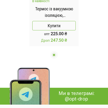
В наявності
Термос із вакуумною
ізоляцією,
Подарунковий набір з 3
Купити
чашками 500 мл
225.00 ₴
опт
Зелений
247.50 ₴
Дроп
Ми в телеграмі:
@opt-drop