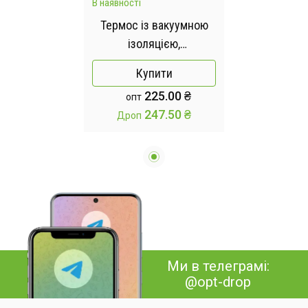
В наявності
Термос із вакуумною
ізоляцією,
Подарунковий набір з 3
Купити
чашками 500 мл
225.00 ₴
опт
Зелений
247.50 ₴
Дроп
Ми в телеграмі:
@opt-drop