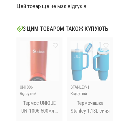
Цей товар ще не має відгуків.
З ЦИМ ТОВАРОМ ТАКОЖ КУПУЮТЬ
UN1006
STANLEY/1
G55
Відсутній
Відсутній
Відс
 із
Термос UNIQUE
Термочашка
м
UN-1006 500мл з
Stanley 1,18L синя
з
дисплеєм
ітон
П