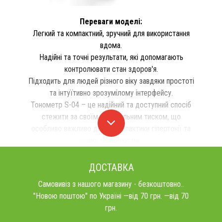
Переваги моделі:
Легкий та компактний, зручний для використання
вдома.
Надійні та точні результати, які допомагають
контролювати стан здоров'я.
Підходить для людей різного віку завдяки простоті
та інтуїтивно зрозумілому інтерфейсу.
Тонометр S-04 – це надійний та доступний спосіб
стежити за своїм артеріальним тиском, що
особливо важливо для профілактики гіпертонії та
інших захворювань.
ДОСТАВКА
Самовивіз з нашого магазину - безкоштовно..
"Новою поштою" по Україні —від 70 грн. —від 70
грн.