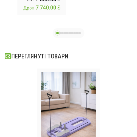
я
спортивний 24
15
 ₴
7 740.00 ₴
Дроп
Др
швидкості
ПЕРЕГЛЯНУТІ ТОВАРИ