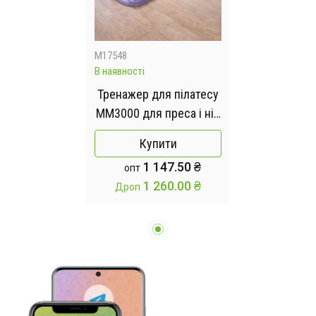
M17548
В наявності
Тренажер для пілатесу
MM3000 для преса і ніг,
з гумками Синій
Купити
1 147.50 ₴
опт
1 260.00 ₴
Дроп