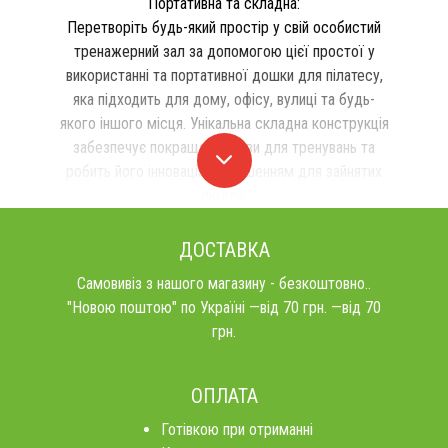
Портативна та складна:
Перетворіть будь-який простір у свій особистий
тренажерний зал за допомогою цієї простої у
використанні та портативної дошки для пілатесу,
яка підходить для дому, офісу, вулиці та будь-
якого іншого місця. Унікальна складна конструкція
забезпечує покращені умови для тренувань та
робить його інноваційним рішенням для зайнятих
людей.
ДОСТАВКА
Самовивіз з нашого магазину - безкоштовно..
"Новою поштою" по Україні —від 70 грн. —від 70
грн.
ОПЛАТА
Готівкою при отриманні