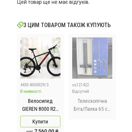
Цей товар ще не має відгуків.
З ЦИМ ТОВАРОМ ТАКОЖ КУПУЮТЬ
4430-8000R29/3
os121422
Jam
В наявності
Відсутній
В на
Велосипед
Телескопічна
В
уч -
GIEREN 8000 R29
Біта/Палка 65 см
508
Чорний /
+ чохол для
Купити
ля
Велосипед
ременя
 ₴
7 560.00 ₴
опт