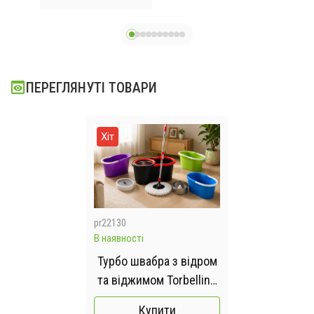
насадкою, щітка,
що чистить,
жовтий 26X-49 /
Набір щіток
ПЕРЕГЛЯНУТІ ТОВАРИ
насадок на дриль
щітки для
шуруповерта
Хіт
pr22130
В наявності
Турбо швабра з відром
та віджимом Torbellino
Fregar 360° MIX
Купити