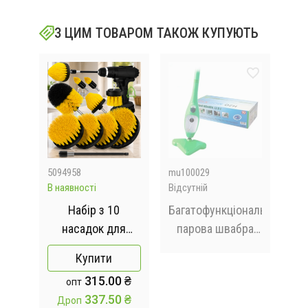
З ЦИМ ТОВАРОМ ТАКОЖ КУПУЮТЬ
5094958
mu100029
M17
В наявності
Відсутній
Відс
й
Набір з 10
Багатофункціональна
насадок для
парова швабра
в1 /
дриля Holikme,
X12 Steam Mop
Купити
к із
електрична
 ₴
315.00 ₴
опт
ням
щітка-скруббер з
с
 ₴
337.50 ₴
Дроп
подовженою