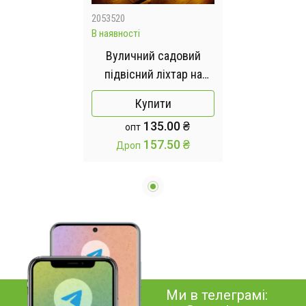
2053520
В наявності
Вуличний садовий
підвісний ліхтар на
сонячній батареї,
Купити
водонепроникний The
135.00 ₴
опт
lamp
157.50 ₴
Дроп
Ми в телеграмі: