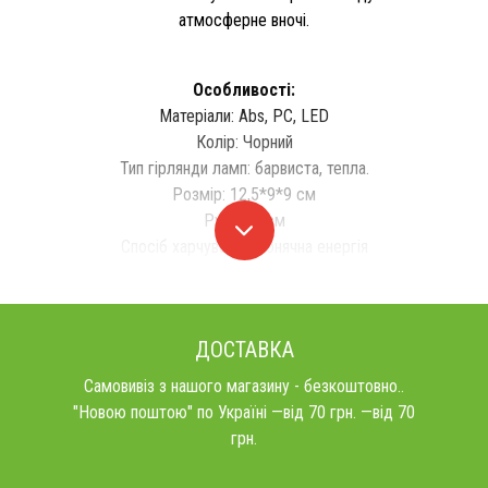
атмосферне вночі.
Особливості:
Матеріали: Abs, PC, LED
Колір: Чорний
Тип гірлянди ламп: барвиста, тепла.
Розмір: 12,5*9*9 см
Ручка: 7 см
Спосіб харчування: сонячна енергія
ДОСТАВКА
Самовивіз з нашого магазину - безкоштовно..
"Новою поштою" по Україні —від 70 грн. —від 70
грн.