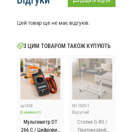
Додати відгук
Цей товар ще не має відгуків.
З ЦИМ ТОВАРОМ ТАКОЖ КУПУЮТЬ
sp1008
M17509/1
M17
В наявності
Відсутній
В на
не
Мультиметр DT
Столик G-80 /
266 C / Цифровий
Приліжковий
при