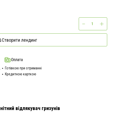
Створити лендинг
Оплата
.
Готівкою при отриманні
Кредитною карткою
нітний відлякувач гризунів