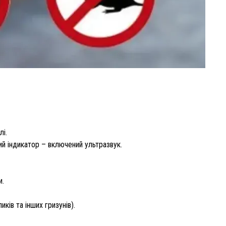
лі.
ий індикатор – включений ультразвук.
и.
иків та інших гризунів).