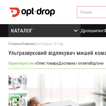
КАТАЛОГ
Дропшипінг
Головна
Новинки
Для Будинку Та Саду
Ультразвуковий відлякувач мишей комах 
Характеристики
Опис товару
Доставка і оплата
Відгуки