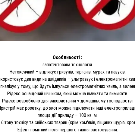
Особливості :
запатентована технологія.
Нетоксичний – відлякує гризунів, тарганів, мурах та павуків.
користовує два види на шкідників – ультразвук і електромагнітні хви
гналізує у тому, що йдуть імпульси електромагнітних хвиль, а зелен
Рідекс оснащений нічником, який можна вмикати та вимикати.
Рідекс розроблено для використання у домашньому господарстві.
ристрій має розетку, до якої можна підключати інші електроприлад
площа дії приладу – 100 кв. м.
бітову техніку та свійських тварин (крім хом'яків, піщаних щурів, крол
Ефект помітний після першого тижня застосування.