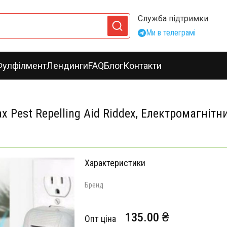
Служба підтримки
Ми в телеграмі
Фулфілмент
Лендинги
FAQ
Блог
Контакти
Pest Repelling Aid Riddex, Електромагнітн
Характеристики
Бренд
135.00 ₴
Опт ціна