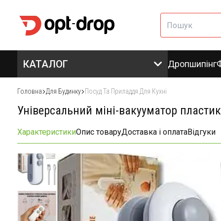
КАТАЛОГ
Дропшипінг
Головна
Для Будинку
Посуд Та Приладдя Для Кухні
Універсальний міні-вакууматор пластик
Характеристики
Опис товару
Доставка і оплата
Відгуки