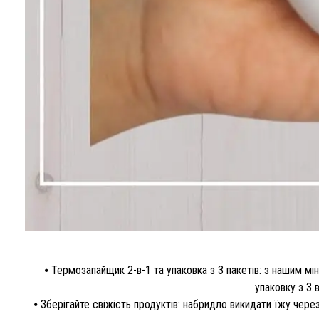
⦁ Термозапайщик 2-в-1 та упаковка з 3 пакетів: з нашим м
упаковку з 3 
⦁ Зберігайте свіжість продуктів: набридло викидати їжу чер