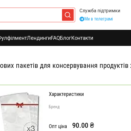
Служба підтримки
Ми в телеграмі
Фулфілмент
Лендинги
FAQ
Блог
Контакти
ових пакетів для консервування продуктів
Характеристики
Бренд
90.00 ₴
Опт ціна