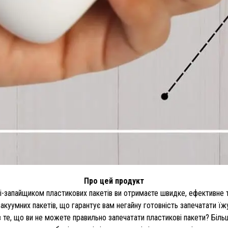
Про цей продукт
іні-запайщиком пластикових пакетів ви отримаєте швидке, ефективне 
вакуумних пакетів, що гарантує вам негайну готовність запечатати їж
ез те, що ви не можете правильно запечатати пластикові пакети? Біл