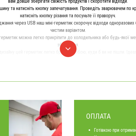
вам довше зберігати свіжість продуктів і скоротити відходи.
шину та натисніть кнопку запечатування. Проведіть зварювачем по к
натисніть кнопку різання та посуньте її праворуч.
жання через USB наш міні-герметик скорочує відходи одноразових б
чистим варіантом.
й герметик можна легко прикріпити до холодильника або будь-якої ме
зберігання.
зайну цей герметик легко брати із собою, куди б ви не пішли. Ідеаль
ОПЛАТА
Готівкою при отриман