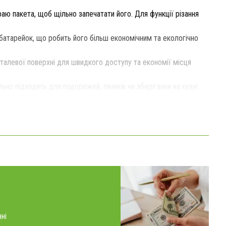
раю пакета, щоб щільно запечатати його. Для функції різання
атарейок, що робить його більш економічним та екологічно
талевої поверхні для швидкого доступу та економії місця
но підходить для подорожей, пікніків чи зберігання на кухні.
ні