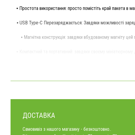
⦁ Простота використання: просто помістіть край пакета в ма
⦁ USB Type-C Перезаряджається: Завдяки можливості заряд
⦁ Магнітна конструкція: завдяки вбудованому магніту це
⦁ Компактний та портативний: завдяки своєму мініатюрному ди
ДОСТАВКА
Самовивіз з нашого магазину - безкоштовно..