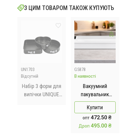
З ЦИМ ТОВАРОМ ТАКОЖ КУПУЮТЬ
UN1703
G5878
219
Відсутній
В наявності
В на
них
Набір 3 форм для
Вакуумний
випічки UNIQUE
пакувальник
б
045
UN-1703
пакетів Vacuum
Купити
 з
Sealer /
п
5 ₴
472.50 ₴
опт
4
Автоматичний
0 ₴
495.00 ₴
Дроп
Д
)
побутовий
вакууматор з