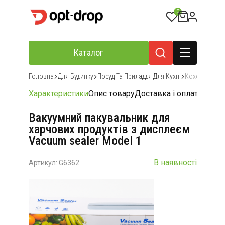
0
Каталог
Головна
Для Будинку
Посуд Та Приладдя Для Кухні
Кохонне При
Характеристики
Опис товару
Доставка і оплата
Відгу
Вакуумний пакувальник для
харчових продуктів з дисплеєм
Vacuum sealer Model 1
В наявності
Артикул: G6362