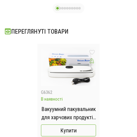
пакетами,
вакуумайзер для
пакування та
ПЕРЕГЛЯНУТІ ТОВАРИ
зберігання їжі
G6362
В наявності
Вакуумний пакувальник
для харчових продуктів
з дисплеєм Vacuum
Купити
sealer Model 1