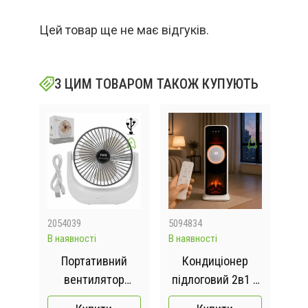
Цей товар ще не має відгуків.
З ЦИМ ТОВАРОМ ТАКОЖ КУПУЮТЬ
2054039
5094834
RB-
В наявності
В наявності
В на
ний
Портативний
Кондиціонер
Ra
 на
вентилятор
підлоговий 2в1 з
Б
ятор
настільний міні
LED-дисплеєм
В