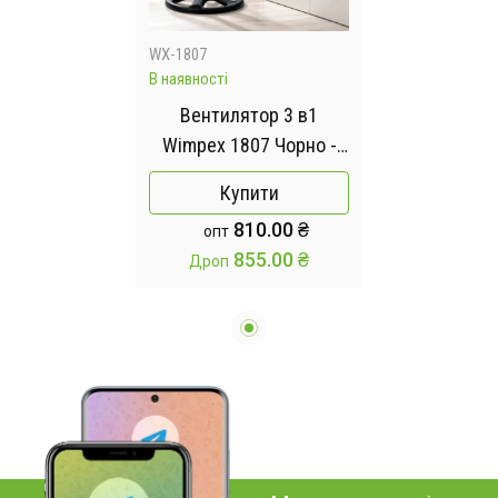
WX-1807
В наявності
Вентилятор 3 в1
Wimpex 1807 Чорно -
Сріблястий підлоговий
Купити
настільний настінний
810.00 ₴
опт
охолоджувач з 3
855.00 ₴
Дроп
швидкостями