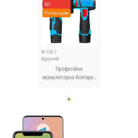
Хіт
Розпродаж
W-153-7
Відсутній
Професійна
акумуляторна болгарка
Meterk 500W 12V,
Кутова шліфувальна
машина 76 мм на
акумуляторі,
шліфувальна машина
19500 об/хв в кейсі
Синя