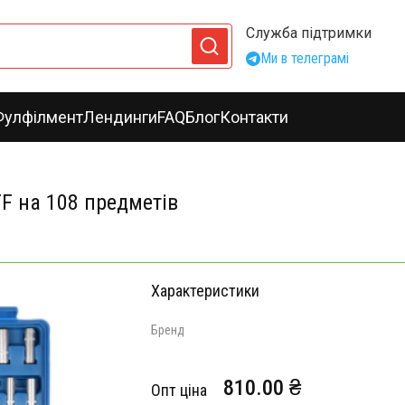
Служба підтримки
Ми в телеграмі
Фулфілмент
Лендинги
FAQ
Блог
Контакти
FF на 108 предметів
Характеристики
Бренд
810.00 ₴
Опт ціна