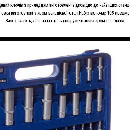
евих ключів з приладдям виготовлені відповідно до найвищих стандар
ловки виготовлені з хром-ванадієвої сталі
Набір включає 108 предмет
Висока якість, легована сталь інструментальна хром-ванадієва.