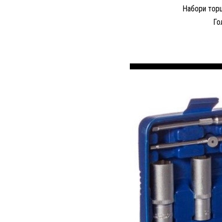
Набори торц
Го