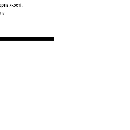
тів якості .
ів.