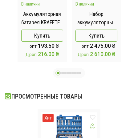
В наличии
В наличии
В на
а
Аккумуляторная
Набор
Те
для
батарея KRAFFTEC
аккумуляторных
ла
24V 1500mAh
инструментов
лаз
Купить
Купить
для сада 4в1
40
 ₴
193.50 ₴
2 475.00 ₴
опт
опт
5
 ₴
216.00 ₴
2 610.00 ₴
Дроп
Дроп
Д
ПРОСМОТРЕННЫЕ ТОВАРЫ
Хит