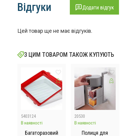
Відгуки
Додати відгук
Цей товар ще не має відгуків.
З ЦИМ ТОВАРОМ ТАКОЖ КУПУЮТЬ
5403124
20530
RB2
В наявності
В наявності
В на
з
Багаторазовий
Полиця для
На