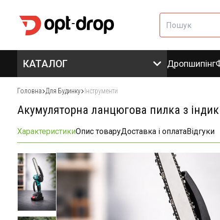
КАТАЛОГ
Дропшипінг
Головна
Для Будинку
Інструменти
Акумуляторна ланцюгова пилка з індика
Характеристики
Опис товару
Доставка і оплата
Відгуки