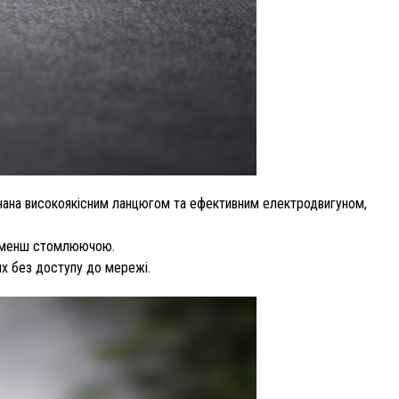
нана високоякісним ланцюгом та ефективним електродвигуном,
ту менш стомлюючою.
ях без доступу до мережі.