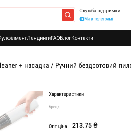
Служба підтримки
Ми в телеграмі
Фулфілмент
Лендинги
FAQ
Блог
Контакти
aner + насадка / Ручний бездротовий пило
Характеристики
Бренд
213.75 ₴
Опт ціна