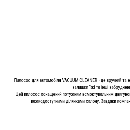
Пилосос для автомобіля VACUUM CLEANER - це зручний та ефе
залишки їжі та інші забруднен
Цей пилосос оснащений потужним всмоктувальним двигуном, 
важкодоступними ділянками салону. Завдяки компак