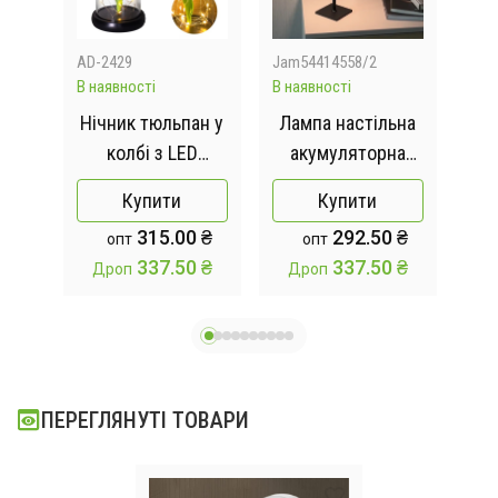
AD-2429
Jam54414558/2
Jam
В наявності
В наявності
В на
на
Нічник тюльпан у
Лампа настільна
Ла
уля,
колбі з LED
акумуляторна
а
а
підсвічуванням
Cozy у
Купити
Купити
 3D
живлення 3
скандинавському
ск
 ₴
315.00 ₴
292.50 ₴
опт
опт
батарейки ААА
стилі 5 Вт
 ₴
337.50 ₴
337.50 ₴
Дроп
Дроп
Д
уля
5200mA 2401
5
Чорна
ПЕРЕГЛЯНУТІ ТОВАРИ