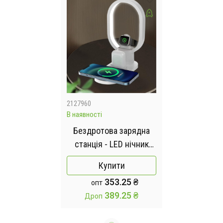
2127960
В наявності
Бездротова зарядна
станція - LED нічник
4in1 15Вт
Купити
353.25 ₴
опт
389.25 ₴
Дроп