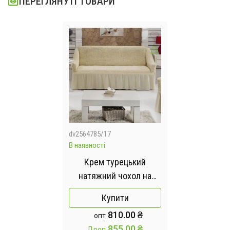
ПЕРЕГЛЯНУТІ ТОВАРИ
dv2564785/17
В наявності
Крем турецький
натяжний чохол на
диван з оборкою
Купити
810.00 ₴
опт
855.00 ₴
Дроп