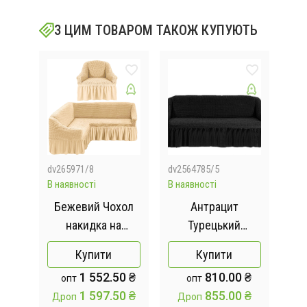
З ЦИМ ТОВАРОМ ТАКОЖ КУПУЮТЬ
dv265971/8
dv2564785/5
dv26
В наявності
В наявності
В на
й
Бежевий Чохол
Антрацит
З
идка
накидка на
Турецький
иван
кутовий диван з
натяжний чохол
ку
Купити
Купити
,
кріслом,
на диван з
0 ₴
1 552.50 ₴
810.00 ₴
опт
опт
хол
комплект чохлів
оборкою
ко
0 ₴
1 597.50 ₴
855.00 ₴
Дроп
Дроп
Др
на кутовий диван
на 