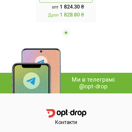
універсальний, накидка
1 824.30 ₴
опт
на диван Бежевий
1 828.80 ₴
Дроп
Ми в телеграмі:
@opt-drop
Контакти