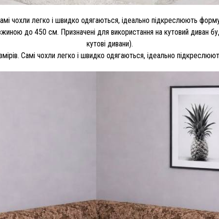
Самі чохли легко і швидко одягаються, ідеально підкреслюють форму
иною до 450 см. Призначені для використання на кутовий диван будь-я
кутові дивани).
змірів. Самі чохли легко і швидко одягаються, ідеально підкреслюю