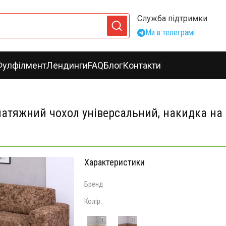
Служба підтримки
Ми в телеграмі
Фулфілмент
Лендинги
FAQ
Блог
Контакти
натяжний чохол універсальний, накидка на
Характеристики
Бренд
Колір: