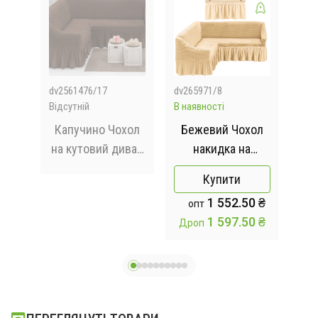
dv2561476/17
dv265971/8
N8/
Відсутній
В наявності
В на
лів
Капучино Чохол
Бежевий Чохол
ез
на кутовий диван
накидка на
ж
ук
з оборкою,
кутовий диван з
чо
Купити
накидка на диван
кріслом,
на
 ₴
1 552.50 ₴
опт
комплект чохлів
у
 ₴
1 597.50 ₴
Дроп
Др
на кутовий диван
нак
та крісло з
оборкою
Туреччина