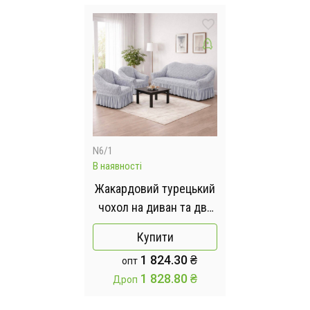
N6/1
В наявності
Жакардовий турецький
чохол на диван та два
крісла, універсальний
Купити
натяжний чохол,
1 824.30 ₴
опт
накидка на диван Сірий
1 828.80 ₴
Дроп