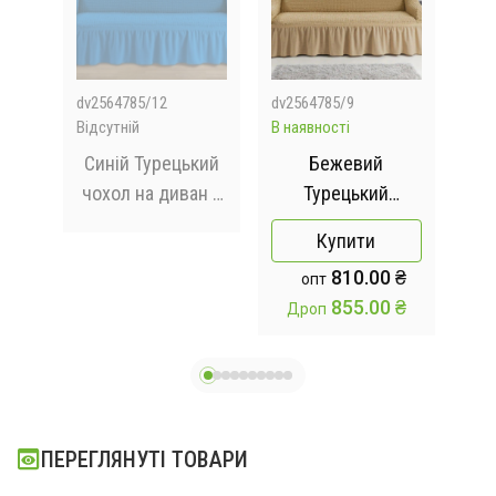
dv2564785/12
dv2564785/9
dv25
Відсутній
В наявності
Відс
ька
Синій Турецький
Бежевий
Ка
а
чохол на диван з
Турецький
на 
н з
оборкою
натяжний чохол
Купити
на універсальний
нак
810.00 ₴
опт
хол
диван
855.00 ₴
Дроп
ПЕРЕГЛЯНУТІ ТОВАРИ