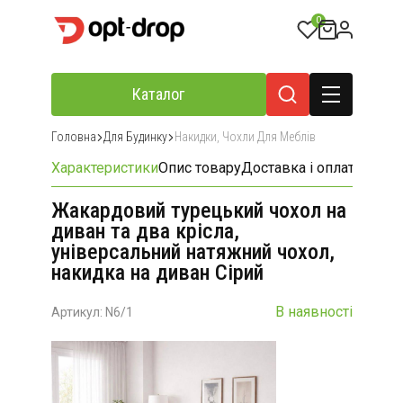
0
Каталог
Головна
Для Будинку
Накидки, Чохли Для Меблів
Характеристики
Опис товару
Доставка і оплата
Відгу
Жакардовий турецький чохол на
диван та два крісла,
універсальний натяжний чохол,
накидка на диван Сірий
В наявності
Артикул: N6/1