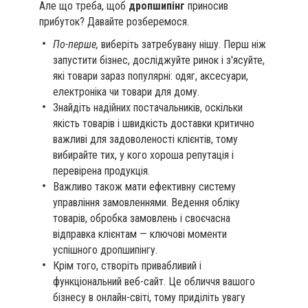
Але що треба, щоб
дропшипінг
приносив
прибуток? Давайте розберемося.
По-перше,
виберіть затребувану нішу. Перш ніж
запустити бізнес, досліджуйте ринок і з'ясуйте,
які товари зараз популярні: одяг, аксесуари,
електроніка чи товари для дому.
Знайдіть надійних постачальників, оскільки
якість товарів і швидкість доставки критично
важливі для задоволеності клієнтів, тому
вибирайте тих, у кого хороша репутація і
перевірена продукція.
Важливо також мати ефективну систему
управління замовленнями. Ведення обліку
товарів, обробка замовлень і своєчасна
відправка клієнтам — ключові моменти
успішного дропшипінгу.
Крім того, створіть привабливий і
функціональний веб-сайт. Це обличчя вашого
бізнесу в онлайн-світі, тому приділіть увагу