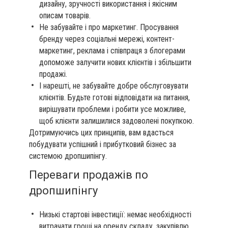
дизайну, зручності використання і якісним
описам товарів.
Не забувайте і про маркетинг. Просування
бренду через соціальні мережі, контент-
маркетинг, реклама і співпраця з блогерами
допоможе залучити нових клієнтів і збільшити
продажі.
І нарешті, не забувайте добре обслуговувати
клієнтів. Будьте готові відповідати на питання,
вирішувати проблеми і робити усе можливе,
щоб клієнти залишилися задоволені покупкою.
Дотримуючись цих принципів, вам вдасться
побудувати успішний і прибутковий бізнес за
системою дропшипінгу.
Переваги продажів по
дропшипінгу
Низькі стартові інвестиції: немає необхідності
витрачати гроші на оренду складу, закупівлю