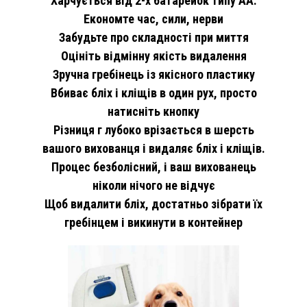
Харчується від 2-х батарейок типу АА.
Економте час, сили, нерви
Забудьте про складності при миття
Оцініть відмінну якість видалення
Зручна гребінець із якісного пластику
Вбиває бліх і кліщів в один рух, просто
натисніть кнопку
Різниця г лубоко врізається в шерсть
вашого вихованця і видаляє бліх і кліщів.
Процес безболісний, і ваш вихованець
ніколи нічого не відчує
Щоб видалити бліх, достатньо зібрати їх
гребінцем і викинути в контейнер