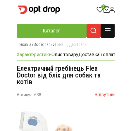
0
Каталог
Головна
Зоотовари
Гребінці Для Тварин
Характеристики
Опис товару
Доставка і оплата
Відгу
Електричний гребінець Flea
Doctor від бліх для собак та
котів
Відсутній
Артикул: 638