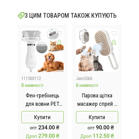
З ЦИМ ТОВАРОМ ТАКОЖ КУПУЮТЬ
111500112
Jam5566
540
В наявності
В наявності
Відс
 з
Фен-гребінець
Парова щітка
Г
я
для вовни PET
масажер спрей 3
тв
GROOMING DRYER
в 1 PET SPRAY
Купити
Купити
их
(WN-10)
MASSAGE BRUSH
 ₴
234.00 ₴
90.00 ₴
опт
опт
ator
для вичісування
 ₴
279.00 ₴
112.50 ₴
Дроп
Дроп
all
собак та кішок з