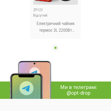
ZP123
Відсутній
Електричний чайник
термос 3L 2200Вт
Zepline ZP123 з
показниками
температури
Ми в телеграмі:
@opt-drop