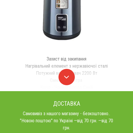
Захист від закипання
Нагрівальний елемент з нержавіючої сталі
Потужний водонагрівач 2200 Вт
Ємність - 3 літра
Колір - Чорний Бордо Синій
ДОСТАВКА
Самовивіз з нашого магазину - безкоштовно..
"Новою поштою" по Україні —від 70 грн. —від 70
грн.