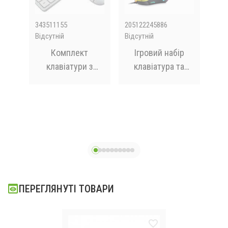
343511155
205122245886
108S
Відсутній
Відсутній
Відс
I
Комплект
Ігровий набір
клавіатури з
клавіатура та
в
мишкою UKC
мишка Gaming
шнур
Keyboard Wireless
G21B з RGB
м
901
підсвічуванням
ПЕРЕГЛЯНУТІ ТОВАРИ