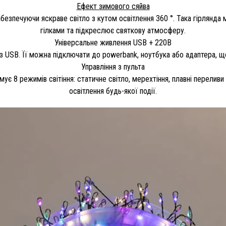
Ефект зимового сяйва
забезпечуючи яскраве світло з кутом освітлення 360 °. Така гірлянд
гілками та підкреслює святкову атмосферу.
Універсальне живлення USB + 220В
ез USB. Її можна підключати до powerbank, ноутбука або адаптера, щ
Управління з пульта
мує 8 режимів світіння: статичне світло, мерехтіння, плавні переливи
освітлення будь-якої події.