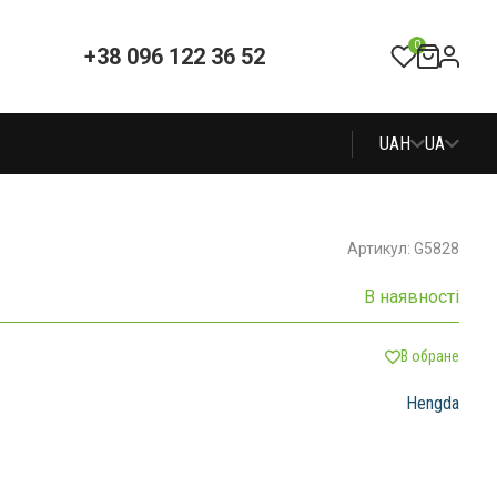
0
+38 096 122 36 52
UAH
UA
Артикул: G5828
В наявності
В обране
Hengda