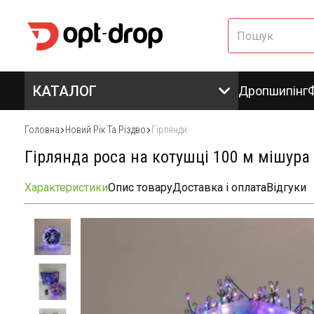
КАТАЛОГ
Дропшипінг
Головна
Новий Рік Та Різдво
Гірлянди
Гірлянда роса на котушці 100 м мішура
Характеристики
Опис товару
Доставка і оплата
Відгуки