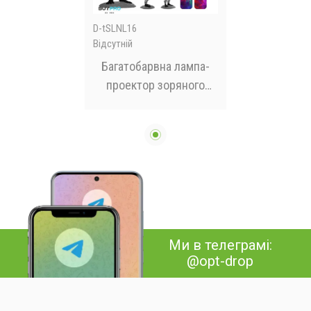
D-tSLNL16
Відсутній
Багатобарвна лампа-
проектор зоряного
неба STAR PROJECTOR
NIGHT LIGHT ALIENSUN
Ми в телеграмі:
@opt-drop