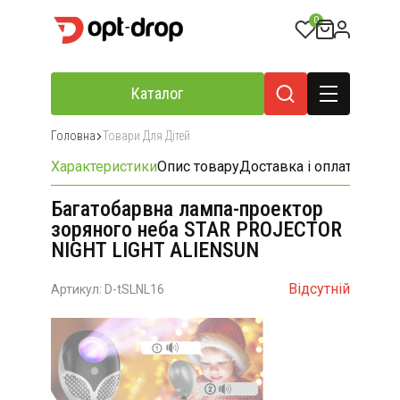
0
Каталог
Головна
Товари Для Дітей
Характеристики
Опис товару
Доставка і оплата
Відгу
Багатобарвна лампа-проектор
зоряного неба STAR PROJECTOR
NIGHT LIGHT ALIENSUN
Відсутній
Артикул: D-tSLNL16