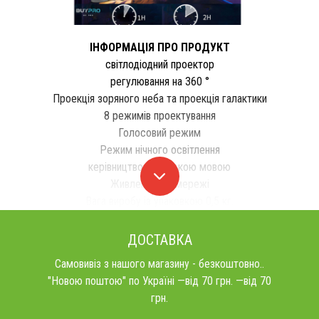
ІНФОРМАЦІЯ ПРО ПРОДУКТ
світлодіодний проектор
регулювання на 360 °
Проекція зоряного неба та проекція галактики
8 режимів проектування
Голосовий режим
Режим нічного освітлення
керівництво польською мовою
Живлення від мережі
Вага виробу із упаковкою 0,5 кг.
ДОСТАВКА
Самовивіз з нашого магазину - безкоштовно..
"Новою поштою" по Україні —від 70 грн. —від 70
грн.