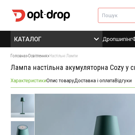
КАТАЛОГ
Дропшипінг
Головна
Освітлення
Настільні Лампи
Лампа настільна акумуляторна Cozy у с
Характеристики
Опис товару
Доставка і оплата
Відгуки