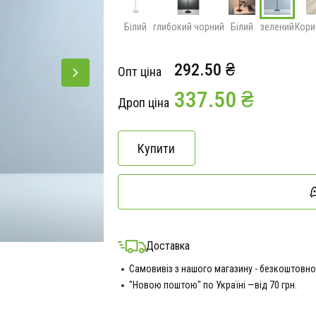
Білий
глибокий чорний
Білий
зелений
Кори
292.50 ₴
Опт ціна
337.50 ₴
Дроп ціна
Купити
Доставка
Самовивіз з нашого магазину - безкоштовно
"Новою поштою" по Україні —від 70 грн.