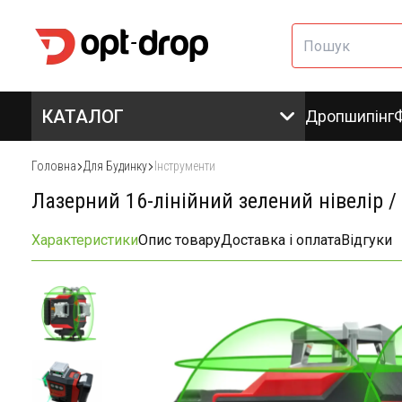
КАТАЛОГ
Дропшипінг
Головна
Для Будинку
Інструменти
Лазерний 16-лінійний зелений нівелір 
Характеристики
Опис товару
Доставка і оплата
Відгуки