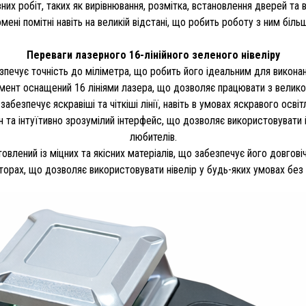
них робіт, таких як вирівнювання, розмітка, встановлення дверей та 
ені помітні навіть на великій відстані, що робить роботу з ним бі
Переваги лазерного 16-лінійного зеленого нівеліру
езпечує точність до міліметра, що робить його ідеальним для викона
струмент оснащений 16 лініями лазера, що дозволяє працювати з великою
абезпечує яскравіші та чіткіші лінії, навіть в умовах яскравого осв
н та інтуїтивно зрозумілий інтерфейс, що дозволяє використовувати й
любителів.
овлений із міцних та якісних матеріалів, що забезпечує його довговіч
торах, що дозволяє використовувати нівелір у будь-яких умовах без 