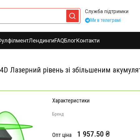
Служба підтримки
Ми в телеграмі
Фулфілмент
Лендинги
FAQ
Блог
Контакти
/ 4D Лазерний рівень зі збільшеним акуму
Характеристики
Бренд
1 957.50 ₴
Опт ціна