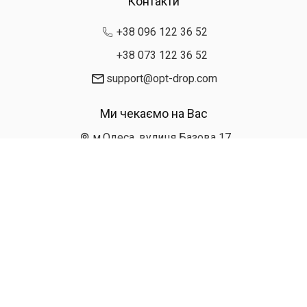
Контакти
+38 096 122 36 52
+38 073 122 36 52
support@opt-drop.com
Ми чекаємо на Вас
м.Одеса, вулиця Базова 17
Графік роботи: Пн-Нд: 9:00 до 19:00
Замовлення: online 24/7
Політика
Умови
Публічна
конфіденційності
використання
оферта