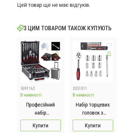
Цей товар ще не має відгуків.
З ЦИМ ТОВАРОМ ТАКОЖ КУПУЮТЬ
5091162
2051011
sp8
В наявності
В наявності
В на
ZGT-
Професійний
Набір торцевих
й
набір
головок з
а
рмі
інструментів у
тріскачкою Ultra
пил
Купити
Купити
ча /
валізі 408
(12 шт.) 1/4"