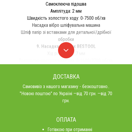
Самоклеюча підошва
Амплітуда: 2 мм
Швидкість холостого ходу: 0-7500 об/хв
Насадка вібро шліфувальна машина
Шліф папір зі вставками для детальної/дрібної
обробки
9. Насадка Лобзик BESTOOL
Хід різання: 12,7 мм
Поворотно-поступальний рух: 0-1600/2700 об/хв.
ДОСТАВКА
Самовивіз з нашого магазину - безкоштовно..
"Новою поштою" по Україні —від 70 грн. —від 70
грн.
ОПЛАТА
Готівкою при отриманні