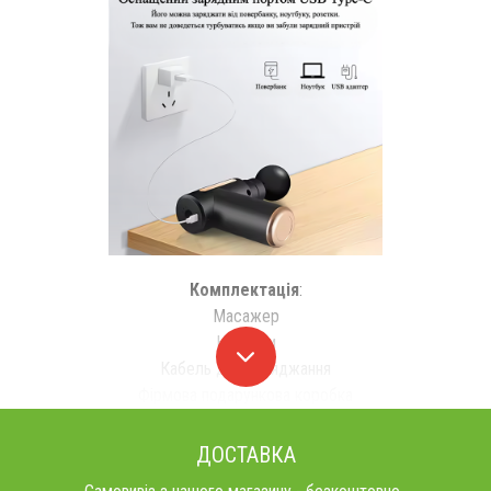
Комплектація
:
Масажер
Насадки
Кабель для заряджання
Фірмова подарункова коробка
ДОСТАВКА