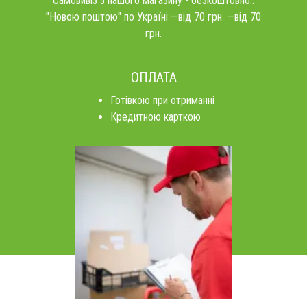
Самовивіз з нашого магазину - безкоштовно..
"Новою поштою" по Україні —від 70 грн. —від 70
грн.
ОПЛАТА
Готівкою при отриманні
Кредитною карткою