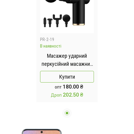
PR-2-19
В наявності
Масажер ударний
перкусійний масажний
пістолет 4в1 з 4
Купити
насадками
180.00 ₴
опт
202.50 ₴
Дроп