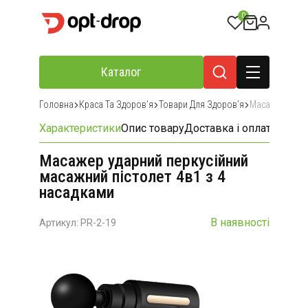
0
Каталог
Головна
Краса Та Здоровʼя
Товари Для Здоровʼя
Масажери Та 
Характеристики
Опис товару
Доставка і оплата
Відгу
Масажер ударний перкусійний
масажний пістолет 4в1 з 4
насадками
В наявності
Артикул: PR-2-19