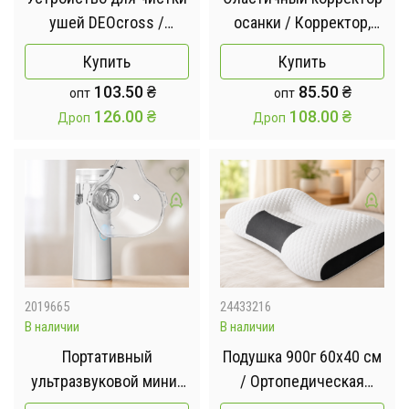
ушей DEOcross /
осанки / Корректор,
Ухочистка C-ears TV
регулируемый
Купить
Купить
One
103.50
₴
85.50
₴
опт
опт
126.00
₴
108.00
₴
Дроп
Дроп
2019665
24433216
В наличии
В наличии
Портативный
Подушка 900г 60х40 см
ультразвуковой мини-
/ Ортопедическая
небулайзер SY 308 /
подушка /