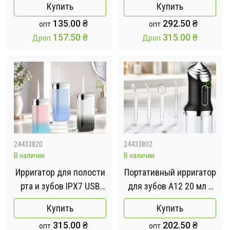
Купить
Купить
Ингалятор ручной /
Анатомическая
135.00
₴
292.50
₴
опт
опт
Небулайзер для
подушка
157.50
₴
315.00
₴
Дроп
Дроп
ингаляционной терапии
24433820
24433802
В наличии
В наличии
Ирригатор для полости
Портативный ирригатор
рта и зубов IPX7 USB
для зубов A12 20 мл /
180мл / Беспроводной
Ирригатор для полости
Купить
Купить
ирригатор для воды 3
рта USB + 4 насадки
315.00
₴
202.50
₴
опт
опт
режима, 4 насадки