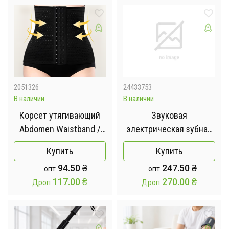
2051326
24433753
В наличии
В наличии
Корсет утягивающий
Звуковая
Abdomen Waistband /
электрическая зубная
Корректирующее белье
щетка для взрослых и
Купить
Купить
/ Моделирующий пояс
детей/ Детская
94.50
₴
247.50
₴
опт
опт
для похудения
электрическая зубная
117.00
₴
270.00
₴
Дроп
Дроп
щетка со сверками /
Аккумуляторная зубная
щетка с насадками