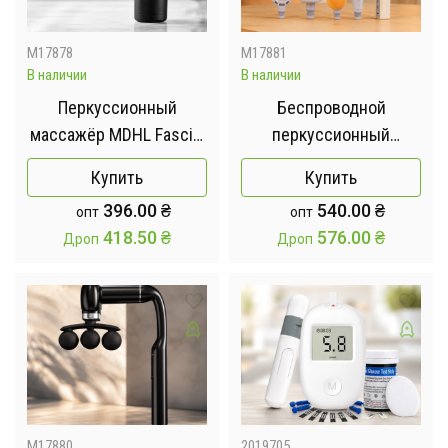
M17878
M17881
В наличии
В наличии
Перкуссионный
Беспроводной
массажёр MDHL Fascial
перкуссионный
Gun MD-9901 25 Вт +5
массажёр 17W
Купить
Купить
насадок
1200mAh / Массажёр
396.00
₴
540.00
₴
опт
опт
MDHL MD-XY-11 U-
418.50
₴
576.00
₴
Дроп
Дроп
Shaped Fascia Gun
M17880
2019705