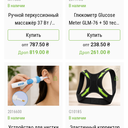
В наличии
В наличии
Ручной перкуссионный
Глюкометр Glucose
массажёр 37 Вт /
Meter GLM-76 + 50 тест-
Массажер MDHL Fascial
полосок и ланцеты
Купить
Купить
Gun MDHL /
787.50
₴
238.50
₴
опт
опт
Портативный
819.00
₴
261.00
₴
Дроп
Дроп
массажный пистолет
XY-15
2016600
G10185
В наличии
В наличии
Устройство для чистки
Эластичный корректор