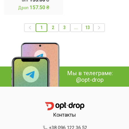
опт
леггинсы для фитнеса /
157.50
₴
Дроп
Лосини з ефектом
пушап
1
2
3
...
13
Мы в телеграме:
@opt-drop
Контакты
+38 096 122 36 52