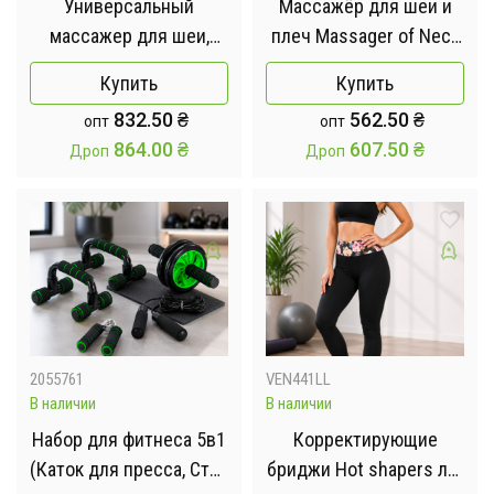
Универсальный
Массажёр для шеи и
массажер для шеи,
плеч Massager of Neck
спины и ног /
Kneading Бежевый
Купить
Купить
Массажная подушка
832.50
₴
562.50
₴
опт
опт
для спины MSN-W3 +
864.00
₴
607.50
₴
Дроп
Дроп
прогрев и вибрации
2055761
VEN441LL
В наличии
В наличии
Набор для фитнеса 5в1
Корректирующие
(Каток для пресса, Стан
бриджи Hot shapers луг