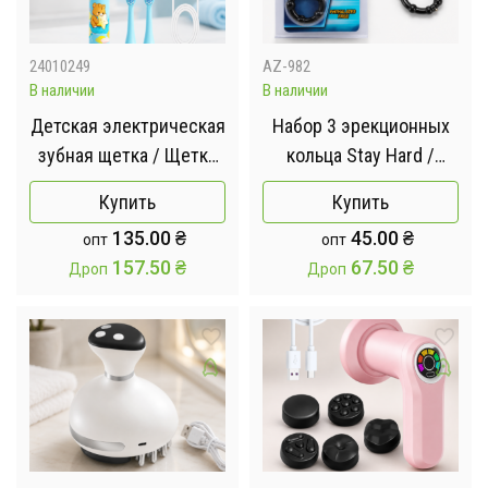
24010249
AZ-982
В наличии
В наличии
Детская электрическая
Набор 3 эрекционных
зубная щетка / Щетка
кольца Stay Hard /
электрическая с
Набор силиконовых
Купить
Купить
насадками
эрекционных колец
135.00
₴
45.00
₴
опт
опт
157.50
₴
67.50
₴
Дроп
Дроп