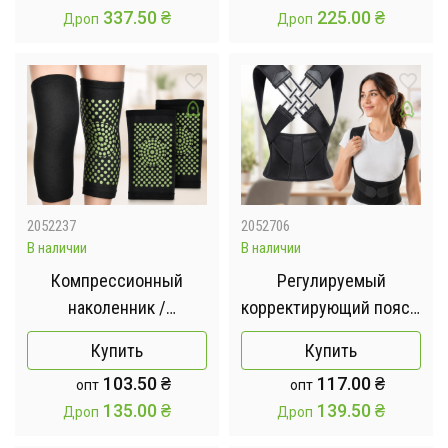
337.50
₴
225.00
₴
Дроп
Дроп
2052237
2052706
В наличии
В наличии
Компрессионный
Регулируемый
наколенник /
корректирующий пояс /
Эластичный бандаж
Корректор Осанки XL-
Купить
Купить
SELF-HEATING зеленый
813 / Эластичный
103.50
₴
117.00
₴
опт
опт
XL / Ортез на коленный
корсет для спины AND
135.00
₴
139.50
₴
Дроп
Дроп
сустав
XL-1060