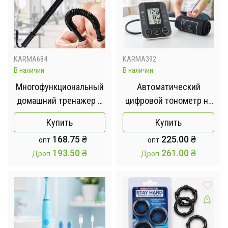
KARMA684
KARMA392
В наличии
В наличии
Многофункциональный
Автоматический
домашний тренажер с
цифровой тонометр на
регулируемой
плечо / Тонометр 510 с
Купить
Купить
нагрузкой / Тренажер
LED дисплеем и
168.75
₴
225.00
₴
опт
опт
для рук Arm Power
голосовым
193.50
₴
261.00
₴
Дроп
Дроп
сопровождением