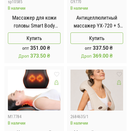
sp10585
G9770
В наличии
В наличии
Массажер для кожи
Антицеллюлитный
головы Smart Body
массажер YX-720 + 5
cupping massager /
насадок от USB /
Купить
Купить
Вакуумный массажер
Ручной мышечный
351.00
₴
337.50
₴
опт
опт
для шеи и спины,
массажер /
373.50
₴
369.00
₴
Дроп
Дроп
антицеллюлитный, USB
Портативный
/ Лимфодренажный
беспроводной
массажер
массажер для всего
тела
M17784
2684635/1
В наличии
В наличии