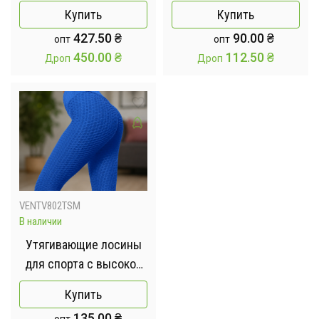
для отжиманий,
/ Бриджи для фитнеса
Купить
Купить
Скакалка, Гриппер,
427.50
₴
90.00
₴
опт
опт
Коврик)
450.00
₴
112.50
₴
Дроп
Дроп
VENTV802TSM
В наличии
Утягивающие лосины
для спорта с высокой
талией Темносиние /
Купить
Женские спортивные
135.00
₴